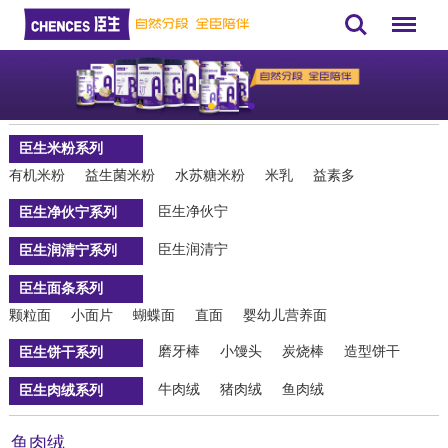
Search
Menu
臣生米粉系列
有机米粉
益生菌米粉
水苏糖米粉
米乳
益素多
臣生净伙宁
臣生净伙宁系列
臣生润清宁
臣生润清宁系列
臣生面条系列
颗粒面
小面片
蝴蝶面
直面
婴幼儿营养面
磨牙棒
小馒头
炭烧棒
造型饼干
臣生饼干系列
牛肉绒
猪肉绒
鱼肉绒
臣生肉绒系列
鱼肉绒