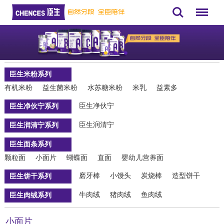
Search
Menu
臣生米粉系列
有机米粉
益生菌米粉
水苏糖米粉
米乳
益素多
臣生净伙宁
臣生净伙宁系列
臣生润清宁
臣生润清宁系列
臣生面条系列
颗粒面
小面片
蝴蝶面
直面
婴幼儿营养面
磨牙棒
小馒头
炭烧棒
造型饼干
臣生饼干系列
牛肉绒
猪肉绒
鱼肉绒
臣生肉绒系列
小面片